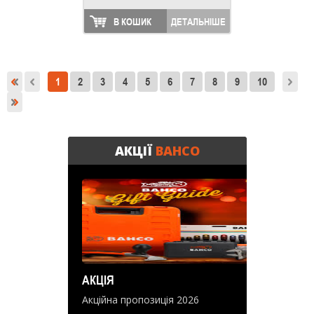
В КОШИК
ДЕТАЛЬНІШЕ
1
2
3
4
5
6
7
8
9
10
АКЦІЇ
BAHCO
АКЦІЯ
Акційна пропозиція 2026