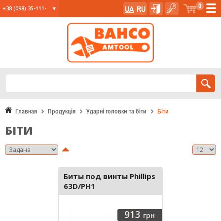
0
UA
RU
+38 (098) 35-111-
35
+38 (067) 23-555-
11
+38 (067) 24-285-
12
Главная
Продукція
Ударні головки та біти
Біти
БІТИ
Биты под винты Phillips
63D/PH1
913
грн