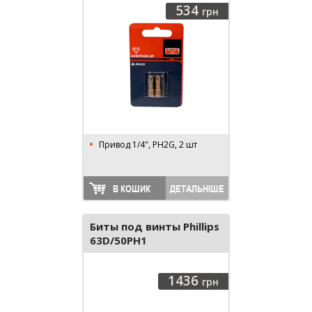
534
грн
Привод 1/4", PH2G, 2 шт
В КОШИК
ДЕТАЛЬНІШЕ
Биты под винты Phillips
63D/50PH1
1436
грн