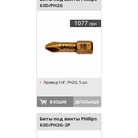
63D/PH2G
1077
грн
Привод 1/4", PH2G, 5 шт.
В КОШИК
ДЕТАЛЬНІШЕ
Биты под винты Phillips
63D/PH2G-2P