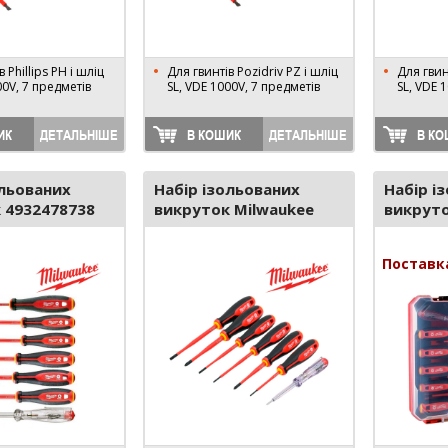
 Phillips PH і шліц
Для гвинтів Pozidriv PZ і шліц
Для гвинт
00V, 7 предметів
SL, VDE 1000V, 7 предметів
SL, VDE 
ИК
ДЕТАЛЬНІШЕ
В КОШИК
ДЕТАЛЬНІШЕ
В КО
ольованих
Набір ізольованих
Набір і
 4932478738
викруток Milwaukee
викруто
4932478739
Поставк