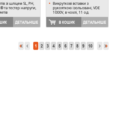
тів зі шліцем SL, PH,
Викруткові вставки з
® та тестер напруги,
рукояткою ізольовані, VDE
етів
1000V, в чохлі, 11 од.
ШИК
ДЕТАЛЬНІШЕ
В КОШИК
ДЕТАЛЬНІШЕ
1
2
3
4
5
6
7
8
9
10