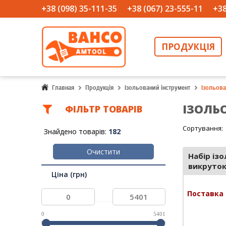
+38 (098) 35-111-35
+38 (067) 23-555-11
+38
ПРОДУКЦІЯ
Главная
Продукція
Ізольований інструмент
Ізольова
ІЗОЛЬ
ФIЛЬТР ТОВАРIВ
Сортування:
Знайдено товарів:
182
Очистити
Набір із
викруток
Ціна (грн)
Поставка 
...
0
5401