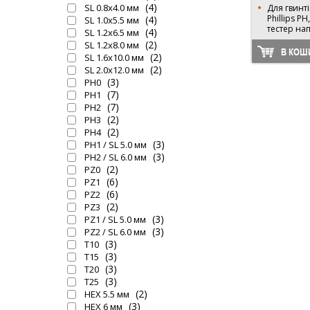
(4)
SL 0.8х4.0 мм
Для гвинті
Phillips PH
(4)
SL 1.0х5.5 мм
тестер нап
(4)
SL 1.2х6.5 мм
(2)
SL 1.2х8.0 мм
В КОШ
(2)
SL 1.6х10.0 мм
(2)
SL 2.0х12.0 мм
(3)
PH0
(7)
PH1
(7)
PH2
(2)
PH3
(2)
PH4
(3)
PH1 / SL 5.0 мм
(3)
PH2 / SL 6.0 мм
(2)
PZ0
(6)
PZ1
(6)
PZ2
(2)
PZ3
(3)
PZ1 / SL 5.0 мм
(3)
PZ2 / SL 6.0 мм
(3)
T10
(3)
T15
(3)
T20
(3)
T25
(2)
HEX 5.5 мм
(3)
HEX 6 мм