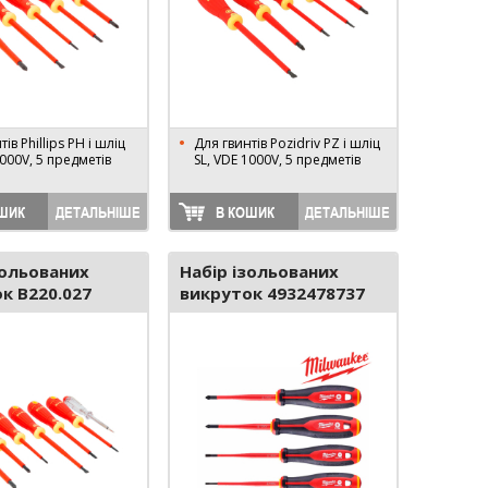
ів Phillips PH і шліц
Для гвинтів Pozidriv PZ і шліц
1000V, 5 предметів
SL, VDE 1000V, 5 предметів
ШИК
ДЕТАЛЬНІШЕ
В КОШИК
ДЕТАЛЬНІШЕ
зольованих
Набір ізольованих
к B220.027
викруток 4932478737