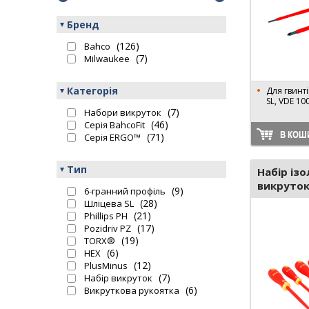
Бренд
(126)
Bahco
(7)
Milwaukee
Категорія
Для гвинтів
SL, VDE 10
(7)
Набори викруток
(46)
Серія BahcoFit
В КОШ
(71)
Серія ERGO™
Тип
Набір із
викруток
(9)
6-гранний профіль
(28)
Шліцева SL
(21)
Phillips PH
(17)
Pozidriv PZ
(19)
TORX®
(6)
HEX
(12)
PlusMinus
(7)
Набір викруток
(6)
Викруткова рукоятка