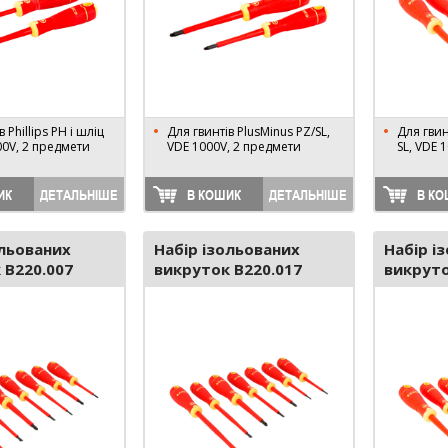
 Phillips PH і шліц
Для гвинтів PlusMinus PZ/SL,
Для гвинт
00V, 2 предмети
VDE 1000V, 2 предмети
SL, VDE 
ИК
ДЕТАЛЬНІШЕ
В КОШИК
ДЕТАЛЬНІШЕ
В КО
ольованих
Набір ізольованих
Набір і
 B220.007
викруток B220.017
викруто