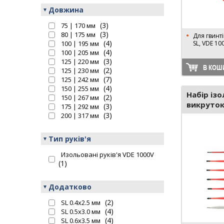
Довжина
(3)
75 | 170 мм
(3)
80 | 175 мм
Для гвинтів
(4)
100 | 195 мм
SL, VDE 10
(4)
100 | 205 мм
(3)
125 | 220 мм
В КОШ
(2)
125 | 230 мм
(7)
125 | 242 мм
(4)
150 | 255 мм
Набір із
(2)
150 | 267 мм
викруток
(3)
175 | 292 мм
(3)
200 | 317 мм
Тип руків'я
Изольовані руків'я VDE 1000V
(1)
Додатково
(2)
SL 0.4х2.5 мм
(4)
SL 0.5х3.0 мм
(4)
SL 0.6х3.5 мм