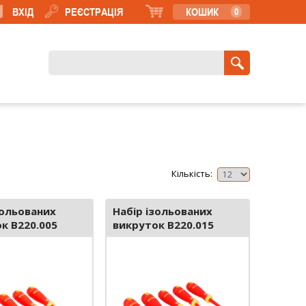
ВХІД
РЕЄСТРАЦІЯ
КОШИК
0
Кількість:
зольованих
Набір ізольованих
к B220.005
викруток B220.015