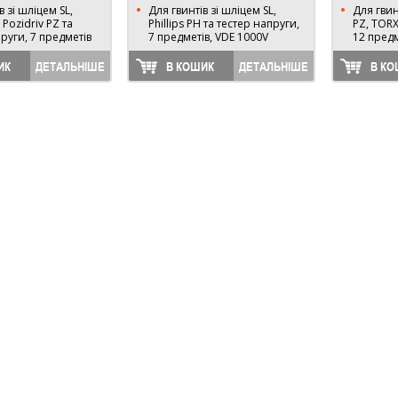
в зі шліцем SL,
Для гвинтів зі шліцем SL,
Для гвин
, Pozidriv PZ та
Phillips PH та тестер напруги,
PZ, TORX
руги, 7 предметів
7 предметів, VDE 1000V
12 предм
ИК
ДЕТАЛЬНІШЕ
В КОШИК
ДЕТАЛЬНІШЕ
В КО