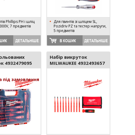
ів Phillips PH і шліц
Для гвинтів зі шліцем SL,
1000V, 7 предметів
Pozidriv PZ та тестер напруги,
5 предметів
ШИК
ДЕТАЛЬНІШЕ
В КОШИК
ДЕТАЛЬНІШЕ
зольованих
Набір викруток
к 4932479095
MILWAUKEE 4932493657
а під замовлення